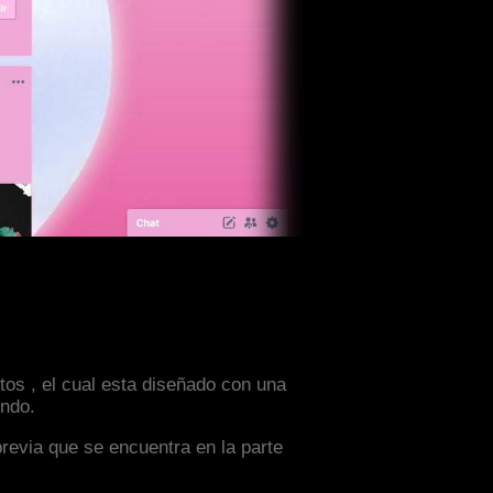
tos , el cual esta diseñado con una
ondo.
previa que se encuentra en la parte