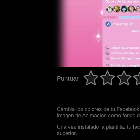
Puntuar
Cambia los colores de tu Facebook i
imagen de Animacion como fondo de 
Una vez instalado la plantilla, tu 
superior.