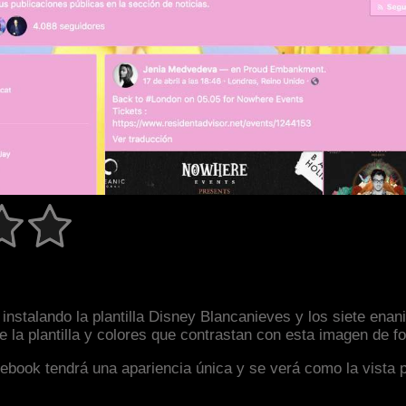
nstalando la plantilla Disney Blancanieves y los siete enani
la plantilla y colores que contrastan con esta imagen de f
facebook tendrá una apariencia única y se verá como la vista 