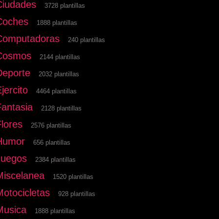
Ciudades
3728 plantillas
Coches
1888 plantillas
Computadoras
240 plantillas
Cosmos
2144 plantillas
Deporte
2032 plantillas
jercito
4464 plantillas
Fantasia
2128 plantillas
Flores
2576 plantillas
Humor
656 plantillas
Juegos
2384 plantillas
Miscelanea
1520 plantillas
Motocicletas
928 plantillas
Musica
1888 plantillas