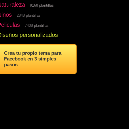
Naturaleza
9168 plantillas
Niños
2848 plantillas
eliculas
7408 plantillas
Diseños personalizados
Crea tu propio tema para
Facebook en 3 simples
pasos