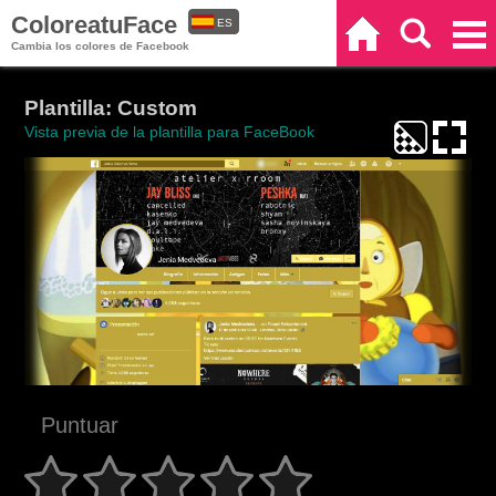
ColoreatuFace
ES
Inicio
Buscar
Categorías
Cambia los colores de Facebook
EN
Plantilla: Custom
Vista previa de la plantilla para FaceBook
Puntuar