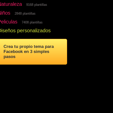
Naturaleza
9168 plantillas
Niños
2848 plantillas
eliculas
7408 plantillas
Diseños personalizados
Crea tu propio tema para
Facebook en 3 simples
pasos