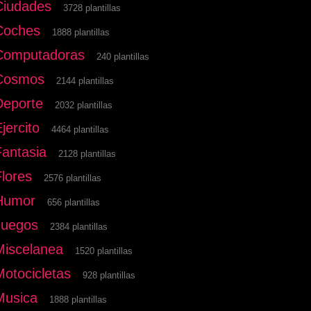
Ciudades
3728 plantillas
Coches
1888 plantillas
Computadoras
240 plantillas
Cosmos
2144 plantillas
Deporte
2032 plantillas
jercito
4464 plantillas
Fantasia
2128 plantillas
Flores
2576 plantillas
Humor
656 plantillas
Juegos
2384 plantillas
Miscelanea
1520 plantillas
Motocicletas
928 plantillas
Musica
1888 plantillas