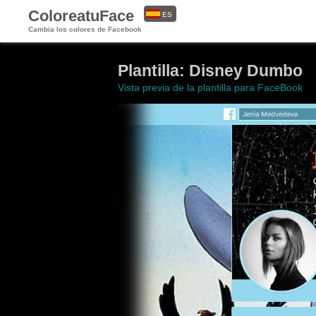
ColoreatuFace
ES
Cambia los colores de Facebook
EN
Plantilla: Disney Dumbo
Vista previa de la plantilla para FaceBook