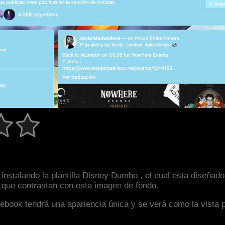
instalando la plantilla Disney Dumbo , el cual esta diseña
s que contrastan con esta imagen de fondo.
facebook tendrá una apariencia única y se verá como la vista 