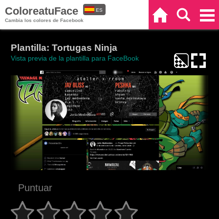
ColoreatuFace
ES
Inicio
Buscar
Categorías
Cambia los colores de Facebook
EN
Plantilla: Tortugas Ninja
Vista previa de la plantilla para FaceBook
Puntuar