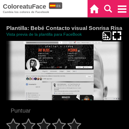
ColoreatuFace
ES
Inicio
Buscar
Categorías
Cambia los colores de Facebook
EN
Plantilla: Bebé Contacto visual Sonrisa Risa
Vista previa de la plantilla para FaceBook
Puntuar