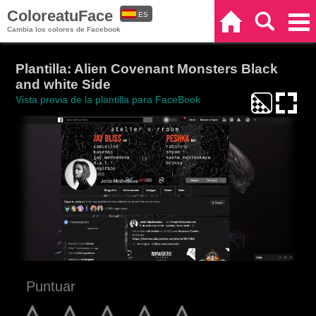
ColoreatuFace
ES
Inicio
Buscar
Categorías
Cambia los colores de Facebook
EN
Plantilla: Alien Covenant Monsters Black
and white Side
Vista previa de la plantilla para FaceBook
Puntuar