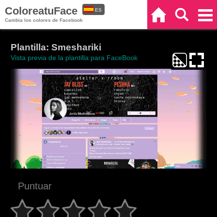
ColoreatuFace
ES
Inicio
Buscar
Categorías
Cambia los colores de Facebook
EN
Plantilla: Smeshariki
Vista previa de la plantilla para FaceBook
Puntuar