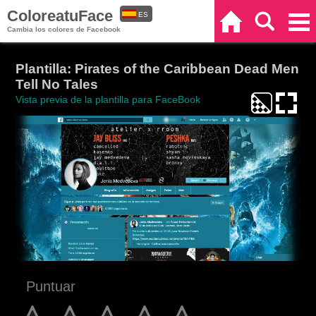
ColoreatuFace
ES
Inicio
Buscar
Categorías
Cambia los colores de Facebook
EN
Plantilla: Pirates of the Caribbean Dead Men
Tell No Tales
Vista previa de la plantilla para FaceBook
Puntuar