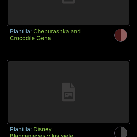
Plantilla:
Cheburashka and
Crocodile Gena
Plantilla:
Disney
Blancanieves y los siete