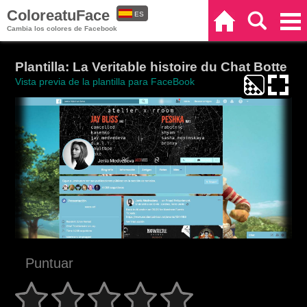
ColoreatuFace
ES
Inicio
Buscar
Categorías
Cambia los colores de Facebook
EN
Plantilla: La Veritable histoire du Chat Botte
Vista previa de la plantilla para FaceBook
Puntuar