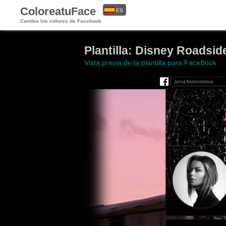
ColoreatuFace
ES
Cambia los colores de Facebook
EN
Plantilla: Disney Roadsi
Vista previa de la plantilla para FaceBook