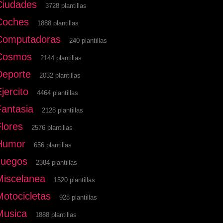
Ciudades
3728 plantillas
Coches
1888 plantillas
Computadoras
240 plantillas
Cosmos
2144 plantillas
Deporte
2032 plantillas
jercito
4464 plantillas
Fantasia
2128 plantillas
Flores
2576 plantillas
Humor
656 plantillas
Juegos
2384 plantillas
Miscelanea
1520 plantillas
Motocicletas
928 plantillas
Musica
1888 plantillas