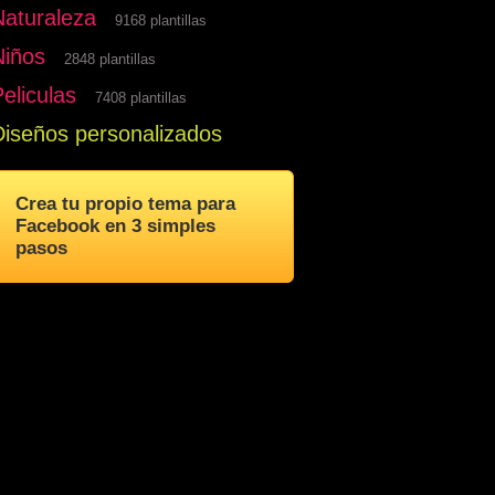
Naturaleza
9168 plantillas
Niños
2848 plantillas
eliculas
7408 plantillas
Diseños personalizados
Crea tu propio tema para
Facebook en 3 simples
pasos