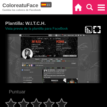
ColoreatuFace
ES
Inicio
Buscar
Categorías
Cambia los colores de Facebook
EN
Plantilla: W.I.T.C.H.
Vista previa de la plantilla para FaceBook
Puntuar