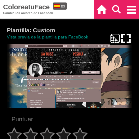
ColoreatuFace
ES
Inicio
Buscar
Categorías
Cambia los colores de Facebook
EN
Plantilla: Custom
Vista previa de la plantilla para FaceBook
Puntuar