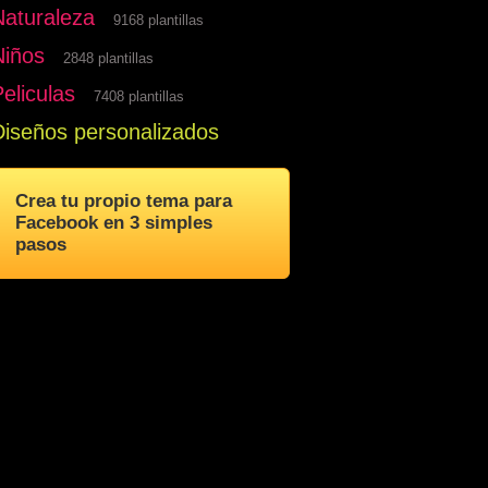
Naturaleza
9168 plantillas
Niños
2848 plantillas
eliculas
7408 plantillas
Diseños personalizados
Crea tu propio tema para
Facebook en 3 simples
pasos