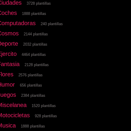
Ciudades
3728 plantillas
Coches
1888 plantillas
Computadoras
240 plantillas
Cosmos
2144 plantillas
Deporte
2032 plantillas
jercito
4464 plantillas
Fantasia
2128 plantillas
Flores
2576 plantillas
Humor
656 plantillas
Juegos
2384 plantillas
Miscelanea
1520 plantillas
Motocicletas
928 plantillas
Musica
1888 plantillas