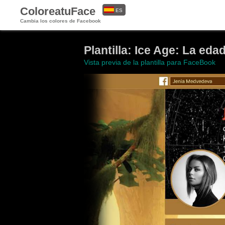
ColoreatuFace
ES
Cambia los colores de Facebook
EN
Plantilla: Ice Age: La eda
Vista previa de la plantilla para FaceBook