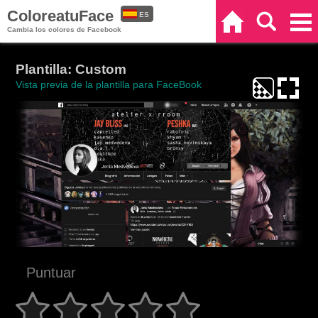
ColoreatuFace
ES
Inicio
Buscar
Categorías
Cambia los colores de Facebook
EN
Plantilla: Custom
Vista previa de la plantilla para FaceBook
Puntuar