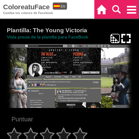
ColoreatuFace
ES
Inicio
Buscar
Categorías
Cambia los colores de Facebook
EN
Plantilla: The Young Victoria
Vista previa de la plantilla para FaceBook
Puntuar