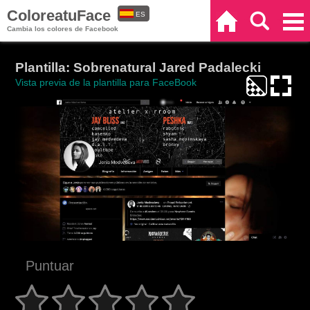
ColoreatuFace
ES
Inicio
Buscar
Categorías
Cambia los colores de Facebook
EN
Plantilla: Sobrenatural Jared Padalecki
Vista previa de la plantilla para FaceBook
Puntuar