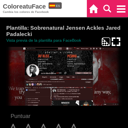
ColoreatuFace
ES
Inicio
Buscar
Categorías
Cambia los colores de Facebook
EN
Plantilla: Sobrenatural Jensen Ackles Jared
Padalecki
Vista previa de la plantilla para FaceBook
Puntuar