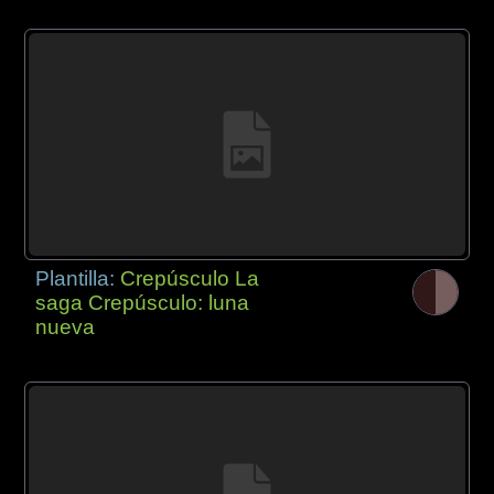
Plantilla:
Crepúsculo La
saga Crepúsculo: luna
nueva