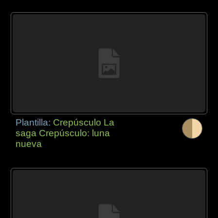
Plantilla:
Crepúsculo La
saga Crepúsculo: luna
nueva