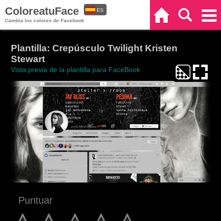
ColoreatuFace
ES
Inicio
Buscar
Categorías
Cambia los colores de Facebook
EN
Plantilla: Crepúsculo Twilight Kristen
Stewart
Vista previa de la plantilla para FaceBook
Puntuar