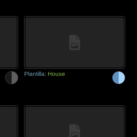
Plantilla:
House