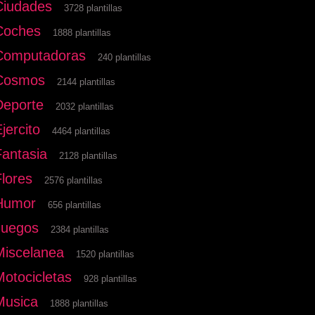
Ciudades
3728 plantillas
Coches
1888 plantillas
Computadoras
240 plantillas
Cosmos
2144 plantillas
Deporte
2032 plantillas
jercito
4464 plantillas
Fantasia
2128 plantillas
Flores
2576 plantillas
Humor
656 plantillas
Juegos
2384 plantillas
Miscelanea
1520 plantillas
Motocicletas
928 plantillas
Musica
1888 plantillas