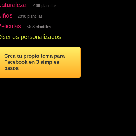
Naturaleza
9168 plantillas
Niños
2848 plantillas
eliculas
7408 plantillas
Diseños personalizados
Crea tu propio tema para
Facebook en 3 simples
pasos