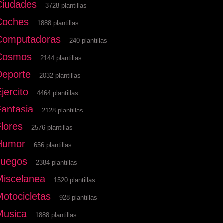
Ciudades
3728 plantillas
Coches
1888 plantillas
Computadoras
240 plantillas
Cosmos
2144 plantillas
Deporte
2032 plantillas
jercito
4464 plantillas
Fantasia
2128 plantillas
Flores
2576 plantillas
Humor
656 plantillas
Juegos
2384 plantillas
Miscelanea
1520 plantillas
Motocicletas
928 plantillas
Musica
1888 plantillas