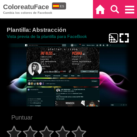
ColoreatuFace
ES
Inicio
Buscar
Categorías
Cambia los colores de Facebook
EN
Plantilla: Abstracción
Vista previa de la plantilla para FaceBook
Puntuar