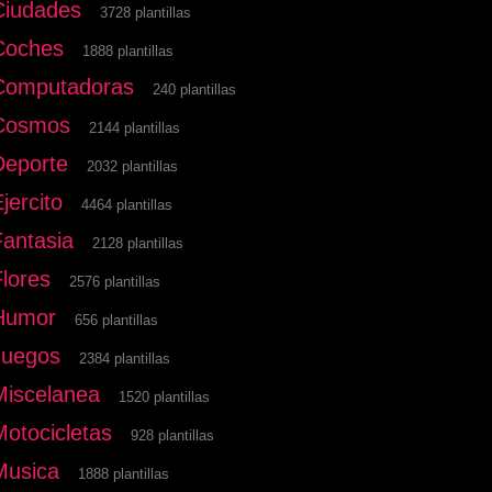
Ciudades
3728 plantillas
Coches
1888 plantillas
Computadoras
240 plantillas
Cosmos
2144 plantillas
Deporte
2032 plantillas
jercito
4464 plantillas
Fantasia
2128 plantillas
Flores
2576 plantillas
Humor
656 plantillas
Juegos
2384 plantillas
Miscelanea
1520 plantillas
Motocicletas
928 plantillas
Musica
1888 plantillas