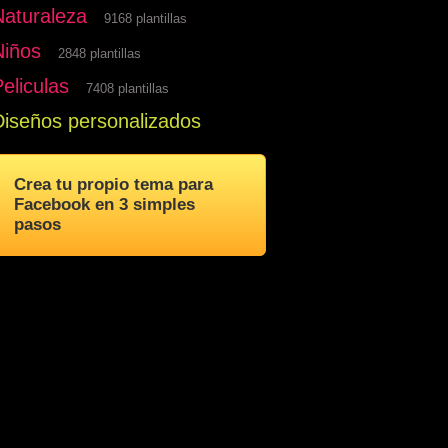
Naturaleza
9168 plantillas
Niños
2848 plantillas
eliculas
7408 plantillas
Diseños personalizados
Crea tu propio tema para
Facebook en 3 simples
pasos