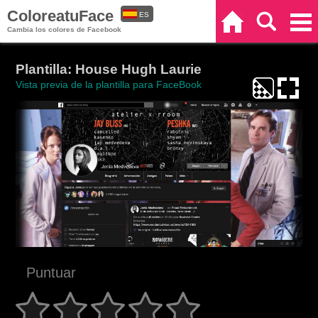
ColoreatuFace
ES
Inicio
Buscar
Categorías
Cambia los colores de Facebook
EN
Plantilla: House Hugh Laurie
Vista previa de la plantilla para FaceBook
Puntuar