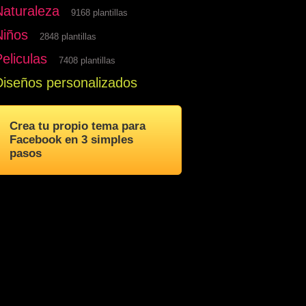
Naturaleza
9168 plantillas
Niños
2848 plantillas
eliculas
7408 plantillas
Diseños personalizados
Crea tu propio tema para
Facebook en 3 simples
pasos