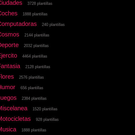
Ciudades
3728 plantillas
Coches
1888 plantillas
Computadoras
240 plantillas
Cosmos
2144 plantillas
Deporte
2032 plantillas
jercito
4464 plantillas
Fantasia
2128 plantillas
Flores
2576 plantillas
Humor
656 plantillas
Juegos
2384 plantillas
Miscelanea
1520 plantillas
Motocicletas
928 plantillas
Musica
1888 plantillas