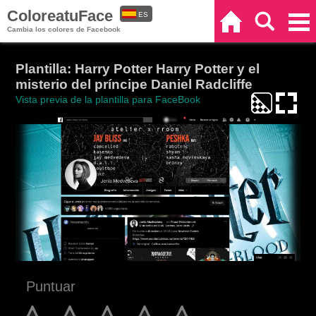
ColoreatuFace
ES
Inicio
Buscar
Categorías
Cambia los colores de Facebook
EN
Plantilla: Harry Potter Harry Potter y el
misterio del príncipe Daniel Radcliffe
Vista previa de la plantilla para FaceBook
Puntuar