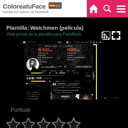
ColoreatuFace
ES
Inicio
Buscar
Categorías
Cambia los colores de Facebook
EN
Plantilla: Watchmen (película)
Vista previa de la plantilla para FaceBook
Puntuar