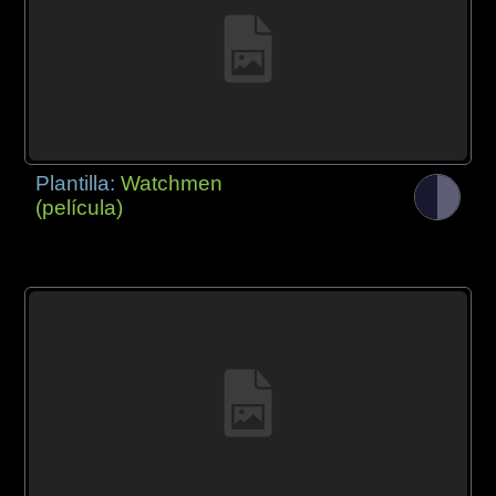
Plantilla:
Watchmen
(película)