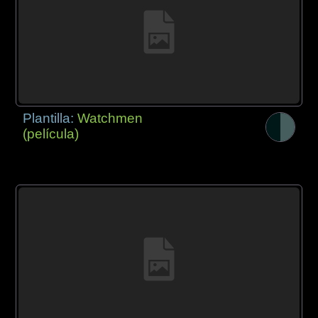
Plantilla:
Watchmen
(película)