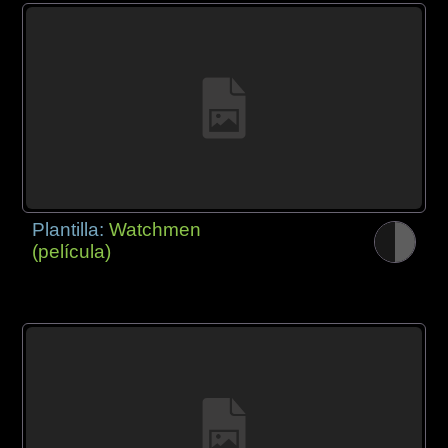
Plantilla:
Watchmen
(película)