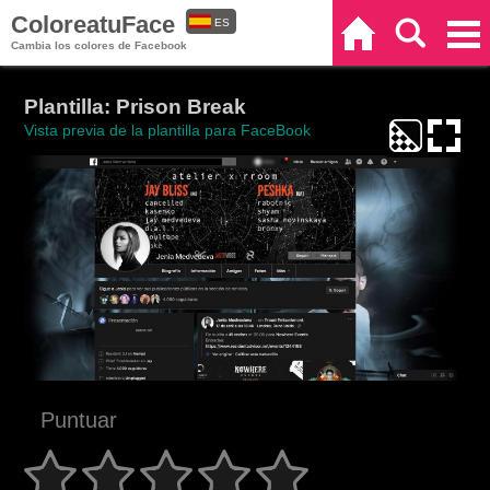
ColoreatuFace
ES
Inicio
Buscar
Categorías
Cambia los colores de Facebook
EN
Plantilla: Prison Break
Vista previa de la plantilla para FaceBook
Puntuar