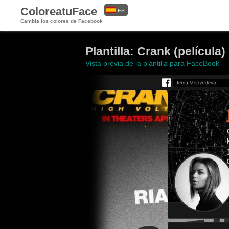
ColoreatuFace
ES
Cambia los colores de Facebook
EN
Plantilla: Crank (película)
Vista previa de la plantilla para FaceBook