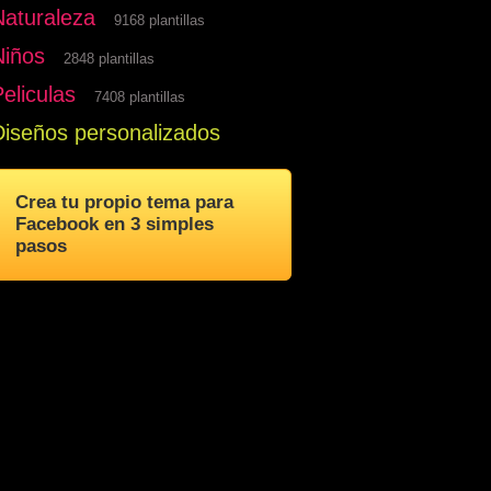
Naturaleza
9168 plantillas
Niños
2848 plantillas
eliculas
7408 plantillas
Diseños personalizados
Crea tu propio tema para
Facebook en 3 simples
pasos