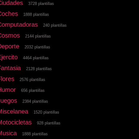
Ciudades
3728 plantillas
Coches
1888 plantillas
Computadoras
240 plantillas
Cosmos
2144 plantillas
Deporte
2032 plantillas
jercito
4464 plantillas
Fantasia
2128 plantillas
Flores
2576 plantillas
Humor
656 plantillas
Juegos
2384 plantillas
Miscelanea
1520 plantillas
Motocicletas
928 plantillas
Musica
1888 plantillas