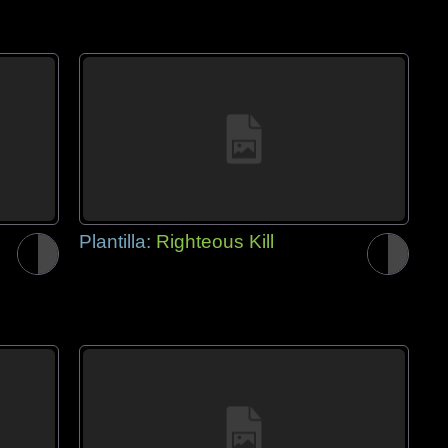
Plantilla:
Righteous Kill