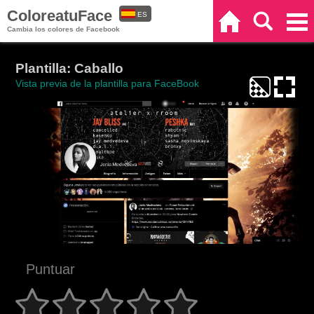
ColoreatuFace
ES
Inicio
Buscar
Categorías
Cambia los colores de Facebook
EN
Plantilla: Caballo
Vista previa de la plantilla para FaceBook
Puntuar