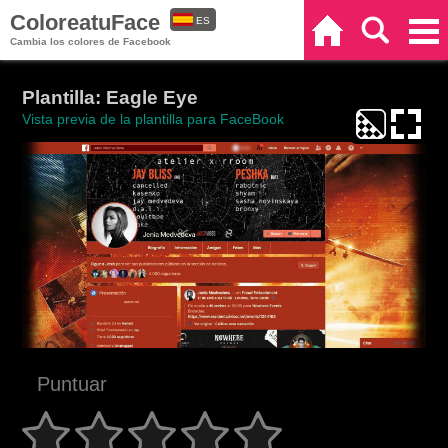
ColoreatuFace
ES
Inicio
Buscar
Categorías
Cambia los colores de Facebook
EN
Plantilla: Eagle Eye
Vista previa de la plantilla para FaceBook
Puntuar