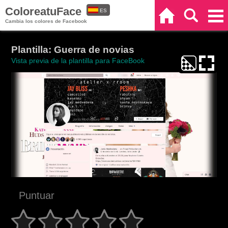
ColoreatuFace
ES
Inicio
Buscar
Categorías
Cambia los colores de Facebook
EN
Plantilla: Guerra de novias
Vista previa de la plantilla para FaceBook
Puntuar