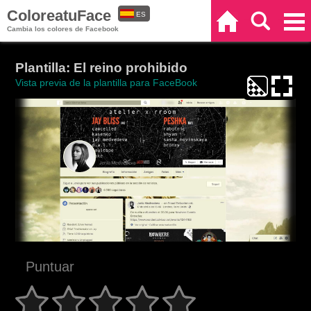
ColoreatuFace
ES
Inicio
Buscar
Categorías
Cambia los colores de Facebook
EN
Plantilla: El reino prohibido
Vista previa de la plantilla para FaceBook
Puntuar