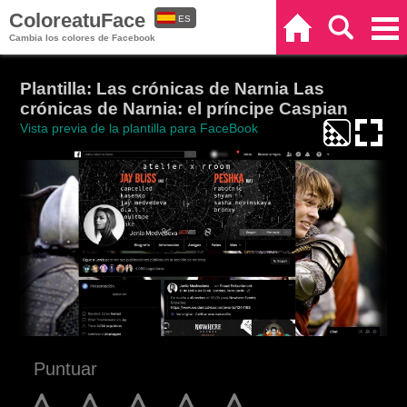
ColoreatuFace
ES
Inicio
Buscar
Categorías
Cambia los colores de Facebook
EN
Plantilla: Las crónicas de Narnia Las
crónicas de Narnia: el príncipe Caspian
Vista previa de la plantilla para FaceBook
Puntuar