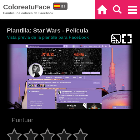
ColoreatuFace
ES
Inicio
Buscar
Categorías
Cambia los colores de Facebook
EN
Plantilla: Star Wars - Película
Vista previa de la plantilla para FaceBook
Puntuar