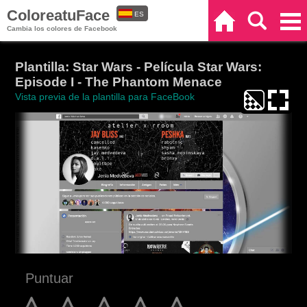
ColoreatuFace
ES
Inicio
Buscar
Categorías
Cambia los colores de Facebook
EN
Plantilla: Star Wars - Película Star Wars:
Episode I - The Phantom Menace
Vista previa de la plantilla para FaceBook
Puntuar