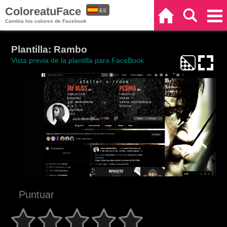
ColoreatuFace
ES
Inicio
Buscar
Categorías
Cambia los colores de Facebook
EN
Plantilla: Rambo
Vista previa de la plantilla para FaceBook
Puntuar