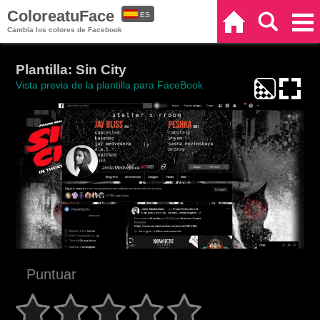
ColoreatuFace
ES
Inicio
Buscar
Categorías
Cambia los colores de Facebook
EN
Plantilla: Sin City
Vista previa de la plantilla para FaceBook
Puntuar