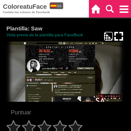
ColoreatuFace
ES
Inicio
Buscar
Categorías
Cambia los colores de Facebook
EN
Plantilla: Saw
Vista previa de la plantilla para FaceBook
Puntuar