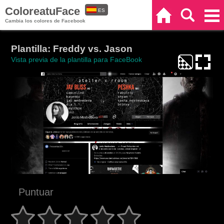
ColoreatuFace
ES
Inicio
Buscar
Categorías
Cambia los colores de Facebook
EN
Plantilla: Freddy vs. Jason
Vista previa de la plantilla para FaceBook
Puntuar