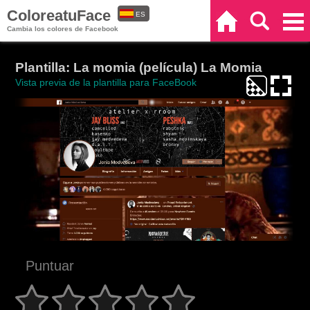
ColoreatuFace
ES
Inicio
Buscar
Categorías
Cambia los colores de Facebook
EN
Plantilla: La momia (película) La Momia
Vista previa de la plantilla para FaceBook
Puntuar