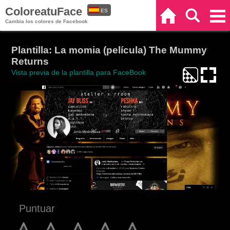
ColoreatuFace
ES
Inicio
Buscar
Categorías
Cambia los colores de Facebook
EN
Plantilla: La momia (película) The Mummy
Returns
Vista previa de la plantilla para FaceBook
Puntuar