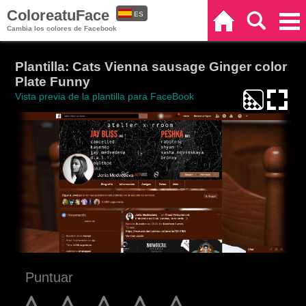
ColoreatuFace
ES
Inicio
Buscar
Categorías
Cambia los colores de Facebook
EN
Plantilla: Cats Vienna sausage Ginger color
Plate Funny
Vista previa de la plantilla para FaceBook
Puntuar