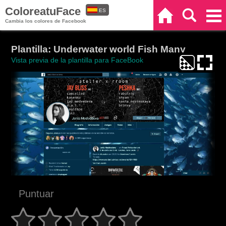
ColoreatuFace
ES
Inicio
Buscar
Categorías
Cambia los colores de Facebook
EN
Plantilla: Underwater world Fish Many
Vista previa de la plantilla para FaceBook
Puntuar