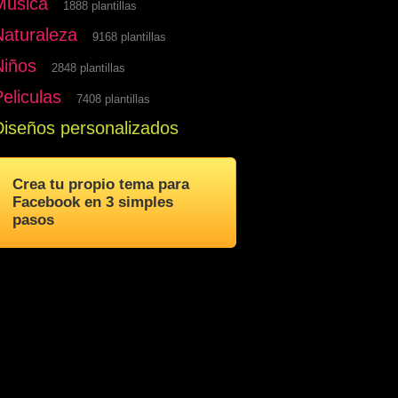
Musica
1888 plantillas
Naturaleza
9168 plantillas
Niños
2848 plantillas
eliculas
7408 plantillas
Diseños personalizados
Crea tu propio tema para
Facebook en 3 simples
pasos