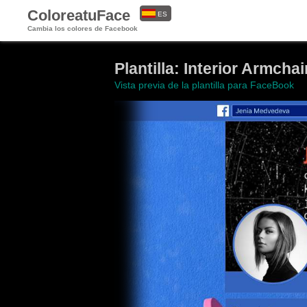
ColoreatuFace
ES
Cambia los colores de Facebook
EN
Plantilla: Interior Armcha
Vista previa de la plantilla para FaceBook