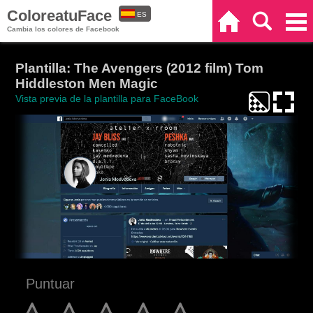
ColoreatuFace
ES
Inicio
Buscar
Categorías
Cambia los colores de Facebook
EN
Plantilla: The Avengers (2012 film) Tom
Hiddleston Men Magic
Vista previa de la plantilla para FaceBook
Puntuar