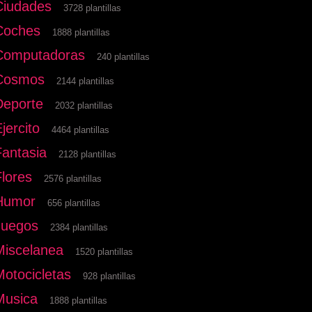
Ciudades
3728 plantillas
Coches
1888 plantillas
Computadoras
240 plantillas
Cosmos
2144 plantillas
Deporte
2032 plantillas
jercito
4464 plantillas
Fantasia
2128 plantillas
Flores
2576 plantillas
Humor
656 plantillas
Juegos
2384 plantillas
Miscelanea
1520 plantillas
Motocicletas
928 plantillas
Musica
1888 plantillas