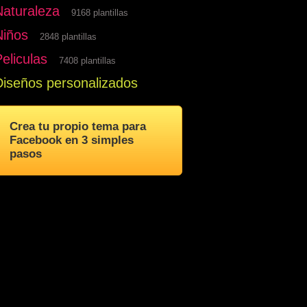
Naturaleza
9168 plantillas
Niños
2848 plantillas
eliculas
7408 plantillas
Diseños personalizados
Crea tu propio tema para
Facebook en 3 simples
pasos