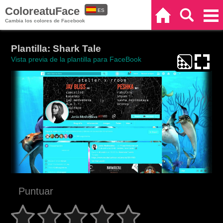
ColoreatuFace
ES
Inicio
Buscar
Categorías
Cambia los colores de Facebook
EN
Plantilla: Shark Tale
Vista previa de la plantilla para FaceBook
Puntuar