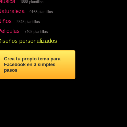
Musica
1888 plantillas
Naturaleza
9168 plantillas
Niños
2848 plantillas
eliculas
7408 plantillas
Diseños personalizados
Crea tu propio tema para
Facebook en 3 simples
pasos