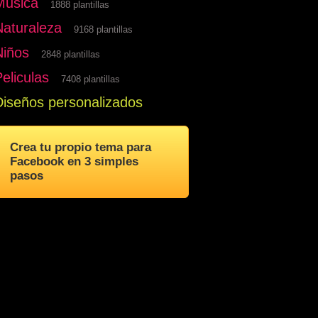
Musica
1888 plantillas
Naturaleza
9168 plantillas
Niños
2848 plantillas
eliculas
7408 plantillas
Diseños personalizados
Crea tu propio tema para
Facebook en 3 simples
pasos