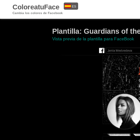
ColoreatuFace
ES
Cambia los colores de Facebook
EN
Plantilla: Guardians of th
Vista previa de la plantilla para FaceBook